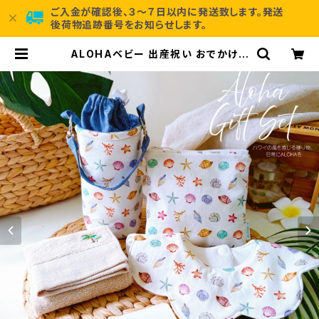
ご入金が確認後、３～７日以内に発送致します。発送
後荷物追跡番号をお知らせします。
ALOHAベビー 出産祝い おでかけギ
フト4点セット 海を感じる貝とヒトデ
柄 ベビーギフトセット（保冷ボトル
ケース＆スタイ＆保冷ポーチ＆タオル）
| pinastyle