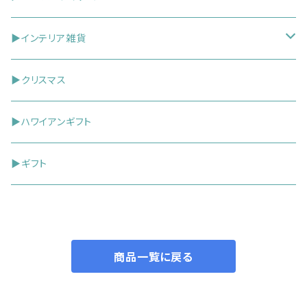
③出産祝いギフトセット
お祝い袋
▶インテリア雑貨
ガーランド
ドアプレート
▶クリスマス
ポチ袋
▶ハワイアンギフト
ケーキトッパー（ピック）
▶ギフト
グリーティングカード
商品一覧に戻る