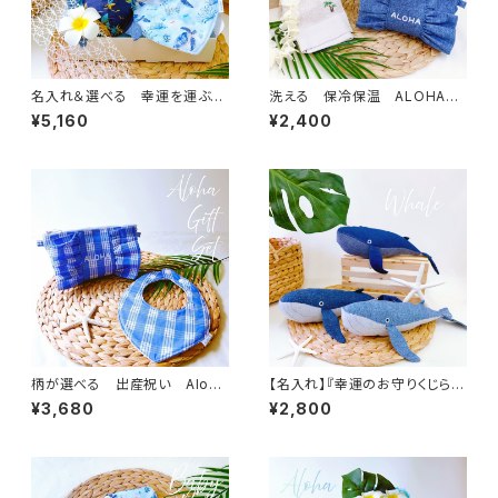
名入れ＆選べる 幸運を運ぶホ
洗える 保冷保温 ALOHA
ヌ ２種類のスタイ ベビー
ふんわりフリルポーチ ／
¥5,160
¥2,400
ギフト３点セット ／ 海
ラッピング ハワイアン ギフト
出産祝い ハワイ
柄が選べる 出産祝い Aloha
【名入れ】『幸運のお守りくじら』
保冷保温ポーチ＆スタイセット
ぬいぐるみ（明るいブルー）
¥3,680
¥2,800
／ 夏 お出かけ 洗える ハ
ハワイアンギフト 海 誕生
ワイ
日 出産祝い くじら