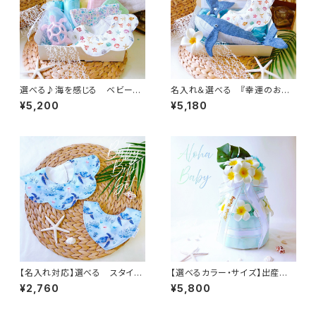
選べる♪海を感じる ベビーギ
名入れ＆選べる 『幸運のお守
フトセット（ スタイ２枚 おむつ
りクジラ』 ベビーギフト３点セ
¥5,200
¥5,180
ギフト ハンカチ ／ 出産祝
ット フラワースタイ ／
い 海 ハワイ
海 出産祝い ハワイ
【名入れ対応】選べる スタイ２
【選べるカラー・サイズ】出産祝
枚セット ／ ハワイや海を感
い プルメリアとモンステラ ハ
¥2,760
¥5,800
じる 海 貝 ホヌ ヤシ
ワイアンおむつケーキ ／
海 べビーギフト