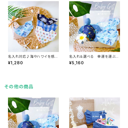
名入れ対応♪海やハワイを感じ
名入れ＆選べる 幸運を運ぶホ
る ダブルボタンスタイ ベビ
ヌ ２種類のスタイ ベビー
¥1,280
¥5,160
ーギフト ／ 海 貝 ホヌ
ギフト３点セット ／ 海
パラカチェック
出産祝い ハワイ
その他の商品