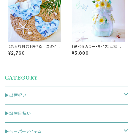
【名入れ対応】選べる スタイ２
【選べるカラー・サイズ】出産祝
枚セット ／ ハワイや海を感
い プルメリアとモンステラ ハ
¥2,760
¥5,800
じる 海 貝 ホヌ ヤシ
ワイアンおむつケーキ ／
海 べビーギフト
CATEGORY
▶出産祝い
①おむつケーキ
▶誕生日祝い
②スタイ
▶ペーパーアイテム