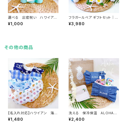
選べる 出産祝い ハワイアン
フラガールベア ギフトセット｜選
おむつギフト /ちゅとした贈り
べるレイ＆パウスカート付き
¥1,000
¥3,980
物 貝 海 プルメリア パイ
（花束＆ボックス付）
ナップル
その他の商品
【名入れ対応】ハワイアン 海を
洗える 保冷保温 ALOHA
感じる 360° フラワースタ
ふんわりフリルポーチ ／
¥1,480
¥2,400
イ ／ ベビーギフト 出産祝
ラッピング ハワイアン ギフト
い