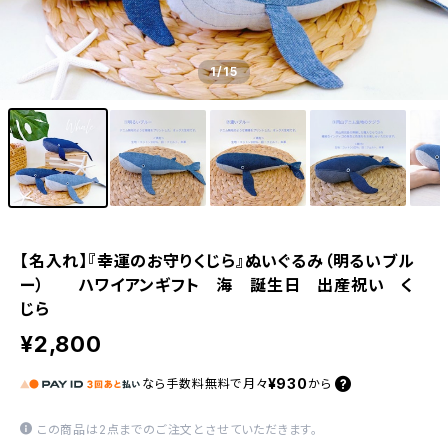
1
/15
【名入れ】『幸運のお守りくじら』ぬいぐるみ（明るいブル
ー） ハワイアンギフト 海 誕生日 出産祝い く
じら
¥2,800
¥930
なら
手数料無料で
月々
から
この商品は2点までのご注文とさせていただきます。