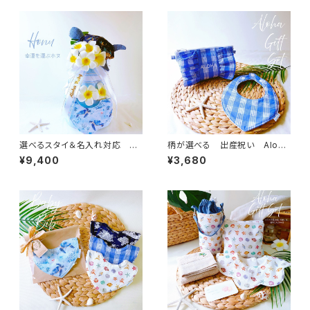
選べるスタイ＆名入れ対応 幸
柄が選べる 出産祝い Aloha
運を運ぶホヌ ハワイアンおむ
保冷保温ポーチ＆スタイセット
¥9,400
¥3,680
つケーキ ベビーギフトセット
／ 夏 お出かけ 洗える ハ
／ 出産祝い 海 ハワイ
ワイ