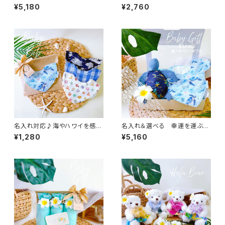
りクジラ』 ベビーギフト３点セ
枚セット ／ ハワイや海を感
¥5,180
¥2,760
ット フラワースタイ ／
じる 海 貝 ホヌ ヤシ
海 出産祝い ハワイ
名入れ対応♪海やハワイを感じ
名入れ＆選べる 幸運を運ぶホ
る ダブルボタンスタイ ベビ
ヌ ２種類のスタイ ベビー
¥1,280
¥5,160
ーギフト ／ 海 貝 ホヌ
ギフト３点セット ／ 海
パラカチェック
出産祝い ハワイ