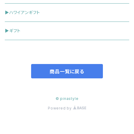
ポチ袋
▶ハワイアンギフト
ケーキトッパー（ピック）
▶ギフト
グリーティングカード
商品一覧に戻る
© pinastyle
Powered by