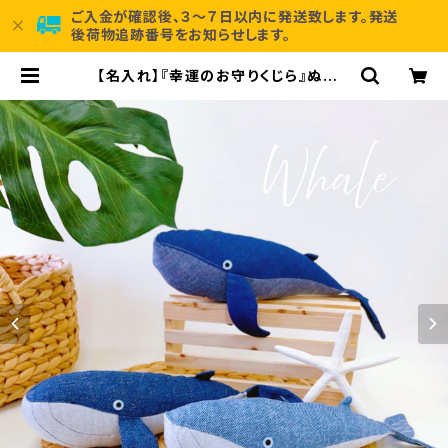
ご入金が確認後、３～７日以内に発送致します。発送
後荷物追跡番号をお知らせします。
【名入れ】『幸運のお守りくじら』ぬいぐ
るみ（明るいブルー） ハワイアンギ
フト 海 誕生日 出産祝い くじ
ら | pinastyle