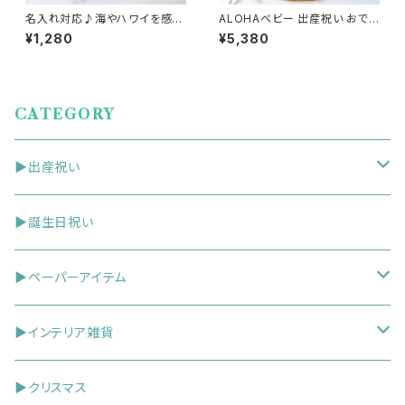
名入れ対応♪海やハワイを感じ
ALOHAベビー 出産祝い おで
る ダブルボタンスタイ ベビ
かけギフト4点セット 海を感じ
¥1,280
¥5,380
ーギフト ／ 海 貝 ホヌ
る貝とヒトデ柄 ベビーギフトセ
パラカチェック
ット（保冷ボトルケース＆スタイ
＆保冷ポーチ＆タオル）
CATEGORY
▶出産祝い
①おむつケーキ
▶誕生日祝い
②スタイ
▶ペーパーアイテム
③出産祝いギフトセット
お祝い袋
▶インテリア雑貨
ガーランド
ドアプレート
▶クリスマス